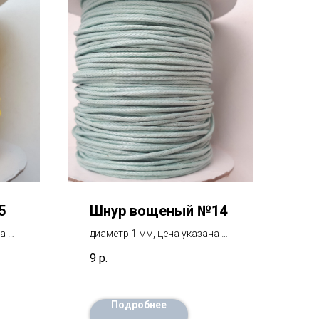
5
Шнур вощеный №14
а за
диаметр 1 мм, цена указана за
1 метр
9
р.
Подробнее