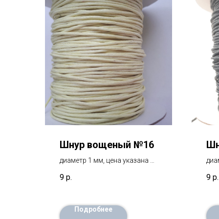
Шнур вощеный №16
Шн
диаметр 1 мм, цена указана за
диа
1 метр
1 м
9
р.
9
р.
Подробнее