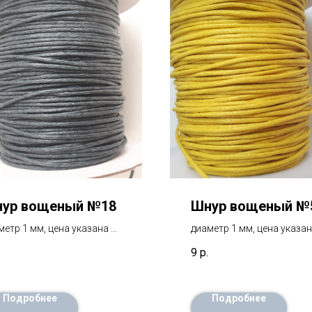
ур вощеный №18
Шнур вощеный №
метр 1 мм, цена указана за
диаметр 1 мм, цена указан
етр
1 метр
9
р.
Подробнее
Подробнее