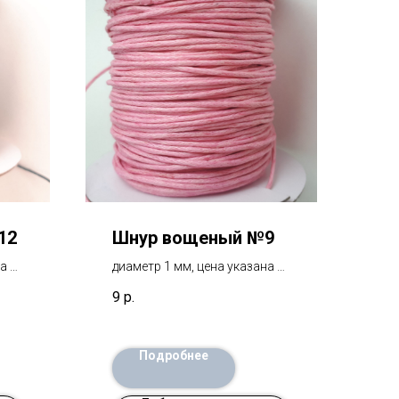
12
Шнур вощеный №9
а за
диаметр 1 мм, цена указана за
1 метр
9
р.
Подробнее