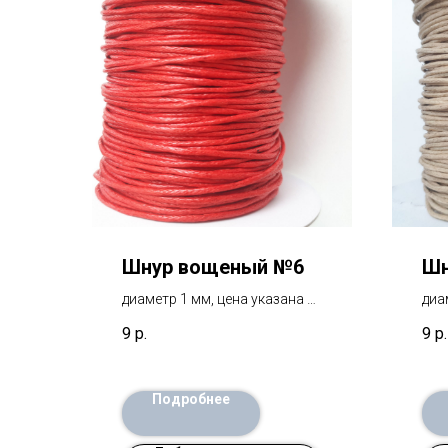
Шнур вощеный №6
Шн
диаметр 1 мм, цена указана за
диа
1 метр
1 м
9
р.
9
р.
Подробнее