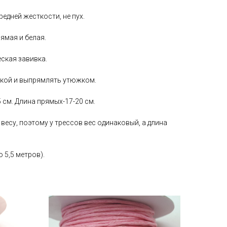
едней жесткости, не пух.
ямая и белая.
ская завивка.
кой и выпрямлять утюжком.
 см. Длина прямых-17-20 см.
о весу, поэтому у трессов вес одинаковый, а длина
 5,5 метров).