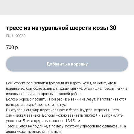
тресс из натуральной шерсти козы 30
SKU:
К0020
700
р.
Добавить в корзину
Все, кто уже пользовался трессами из шерсти козы, заметит, что в
новинке волосы более живые, гладкие, мягкие, блестящие. Трессы легки в
использовании и прекрасны в готовой работе.
Волосы хорошо прошиты. При расчёсывании не лезут. Изготавливаются
из шерсти средней жесткости, не пух.
В натуральном виде шерсть прямая и белая. Кудрявые трессы — это
химическая завивка. Волосы можно завивать плойкой и выпрямлять
утюжком. Длина кудрявых локонов 13-15 см.
Тресс шьется не по длине, а по весу, поэтому у трессов вес одинаковый, а
длина может немного отличаться.