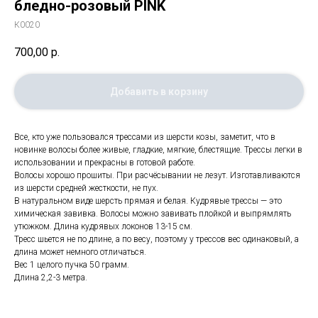
бледно-розовый PINK
К0020
700,00
р.
Добавить в корзину
Все, кто уже пользовался трессами из шерсти козы, заметит, что в
новинке волосы более живые, гладкие, мягкие, блестящие. Трессы легки в
использовании и прекрасны в готовой работе.
Волосы хорошо прошиты. При расчёсывании не лезут. Изготавливаются
из шерсти средней жесткости, не пух.
В натуральном виде шерсть прямая и белая. Кудрявые трессы — это
химическая завивка. Волосы можно завивать плойкой и выпрямлять
утюжком. Длина кудрявых локонов 13-15 см.
Тресс шьется не по длине, а по весу, поэтому у трессов вес одинаковый, а
длина может немного отличаться.
Вес 1 целого пучка 50 грамм.
Длина 2,2-3 метра.