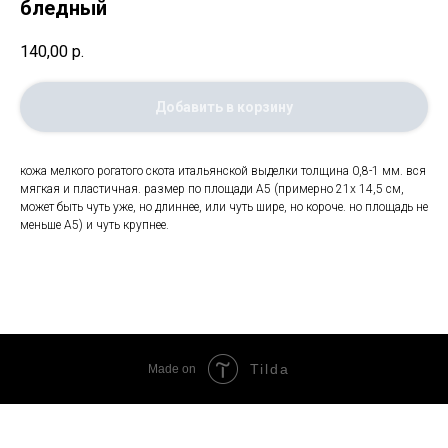
бледный
140,00
р.
Добавить в корзину
кожа мелкого рогатого скота итальянской выделки толщина 0,8-1 мм. вся
мягкая и пластичная. размер по площади А5 (примерно 21х 14,5 см,
может быть чуть уже, но длиннее, или чуть шире, но короче. но площадь не
меньше А5) и чуть крупнее.
Tilda
Made on