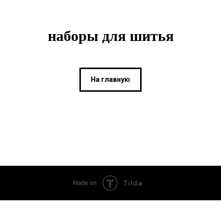
наборы для шитья
На главную
Tilda
Made on