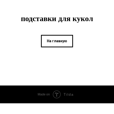
подставки для кукол
На главную
Tilda
Made on