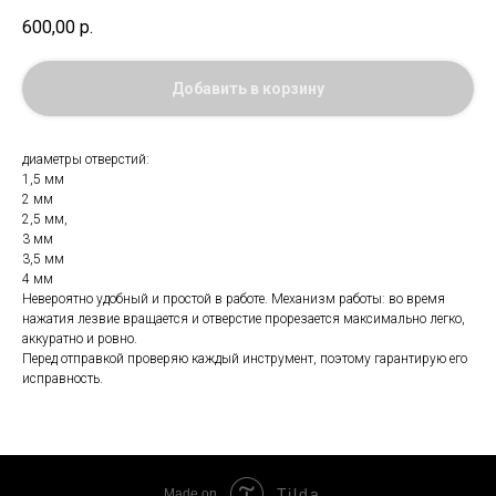
600,00
р.
Добавить в корзину
диаметры отверстий:
1,5 мм
2 мм
2,5 мм,
3 мм
3,5 мм
4 мм
Невероятно удобный и простой в работе. Механизм работы: во время
нажатия лезвие вращается и отверстие прорезается максимально легко,
аккуратно и ровно.
Перед отправкой проверяю каждый инструмент, поэтому гарантирую его
исправность.
Tilda
Made on