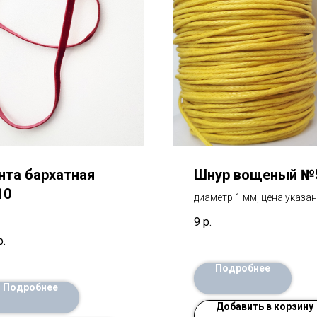
нта бархатная
Шнур вощеный №
10
диаметр 1 мм, цена указан
1 метр
9
р.
р.
Подробнее
Подробнее
Добавить в корзину