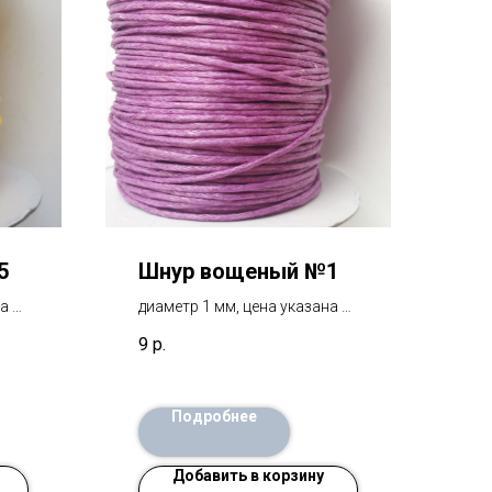
5
Шнур вощеный №1
а за
диаметр 1 мм, цена указана за
1 метр
9
р.
Подробнее
Добавить в корзину