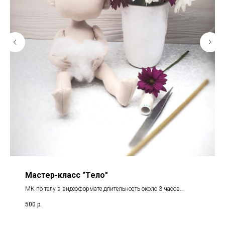
Мастер-класс "Тело"
МК по телу в видеоформате длительность около 3 часов
(раскрой, пошив, каркас рук и ног, набивка, сборка, грунтовка)
500
р.
. Также в стоимость входит выкройка. отвечаю на все вопросы
по МК.