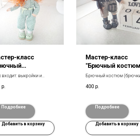
стер-класс
Мастер-класс
рючный
"Брючный костюм
мбинезон"
к входит: выкройки и
Брючный костюм (брючки
робное видео. Отвечаю на
кофточка, трусики, носоч
0
р.
400
р.
 вопросы по МК.
сумочка). В мк входят
выкройки и подробное ви
Отвечаю на все вопросы 
Подробнее
Подробнее
МК.
Добавить в корзину
Добавить в корзину