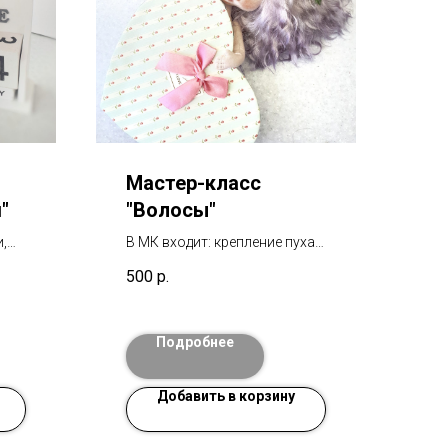
Мастер-класс
"
"Волосы"
,
В МК входит: крепление пуха
ки и
пучками и крепление тресс
500
р.
без дырочки в голове. Мк в
део.
видеоформате. отвечаю на
по
все вопросы по МК.
Подробнее
Добавить в корзину