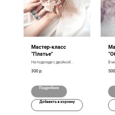
Мастер-класс
Ма
"Платье"
"О
На подкладе с двойной
В м
юбочкой, длинным рукавом и
под
300
р.
50
воротничком. В мк входит:
изг
выкройки и подробное видео.
сан
Отвечаю на все вопросы по
воп
Подробнее
МК.
Добавить в корзину