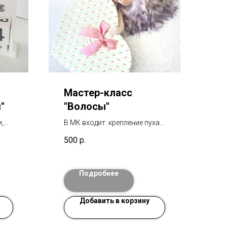
Мастер-класс
"
"Волосы"
,
В МК входит: крепление пуха
ки и
пучками и крепление тресс
500
р.
без дырочки в голове. Мк в
део.
видеоформате. отвечаю на
по
все вопросы по МК.
Подробнее
Добавить в корзину