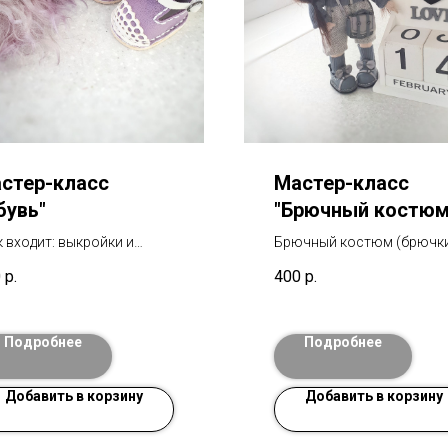
стер-класс
Мастер-класс
бувь"
"Брючный костюм
к входит: выкройки и
Брючный костюм (брючки
робное видео по
кофточка, трусики, носоч
0
р.
400
р.
отовлению ботинок и
сумочка). В мк входят
далий. Отвечаю на все
выкройки и подробное ви
росы по МК.
Отвечаю на все вопросы 
Подробнее
Подробнее
МК.
Добавить в корзину
Добавить в корзину