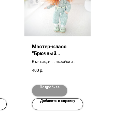
Мастер-класс
"Брючный
комбинезон"
В мк входит: выкройки и
ом и
подробное видео. Отвечаю на
400
р.
:
все вопросы по МК.
део.
по
Подробнее
Добавить в корзину