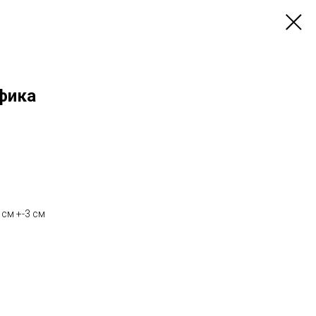
фика
 см +-3 см