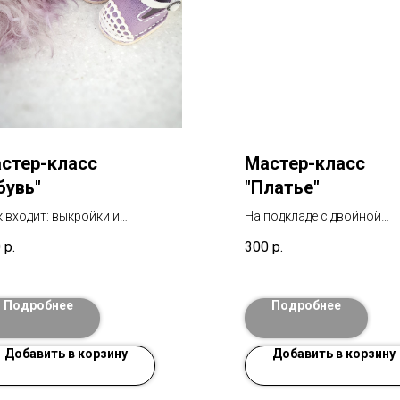
стер-класс
Мастер-класс
бувь"
"Платье"
к входит: выкройки и
На подкладе с двойной
робное видео по
юбочкой, длинным рукав
0
р.
300
р.
отовлению ботинок и
воротничком. В мк входит
далий. Отвечаю на все
выкройки и подробное ви
росы по МК.
Отвечаю на все вопросы 
Подробнее
Подробнее
МК.
Добавить в корзину
Добавить в корзину