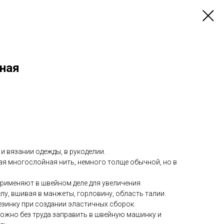
рная
и вязании одежды, в рукоделии.
ая многослойная нить, немного толще обычной, но в
применяют в швейном деле для увеличения
елу, вшивая в манжеты, горловину, область талии.
езинку при создании эластичных сборок.
можно без труда заправить в швейную машинку и