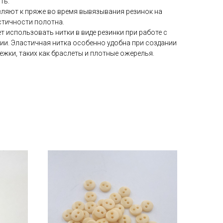
ть.
вляют к пряже во время вывязывания резинок на
стичности полотна.
 использовать нитки в виде резинки при работе с
ии. Эластичная нитка особенно удобна при создании
ежки, таких как браслеты и плотные ожерелья.