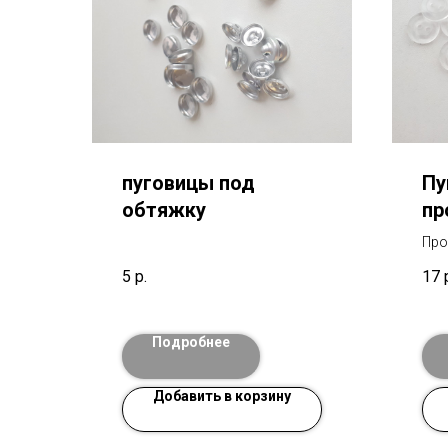
пуговицы под
Пу
обтяжку
пр
Про
пуг
5
р.
17
ног
1,2
цен
Подробнее
Добавить в корзину