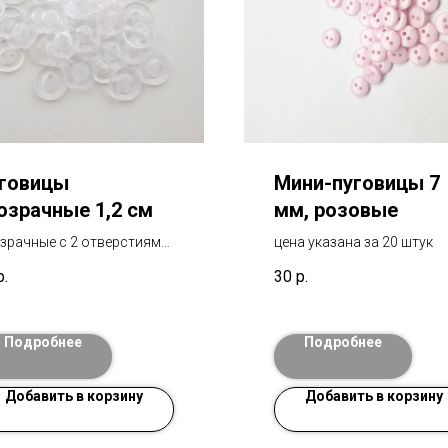
говицы
Мини-пуговицы 7
озрачные 1,2 см
мм, розовые
зрачные с 2 отверстиями
цена указана за 20 штук
овицы для крепления рук и
р.
30
р.
 с 2 отверстиями. размер
 см
а указана за 10 штук
Подробнее
Подробнее
Добавить в корзину
Добавить в корзину