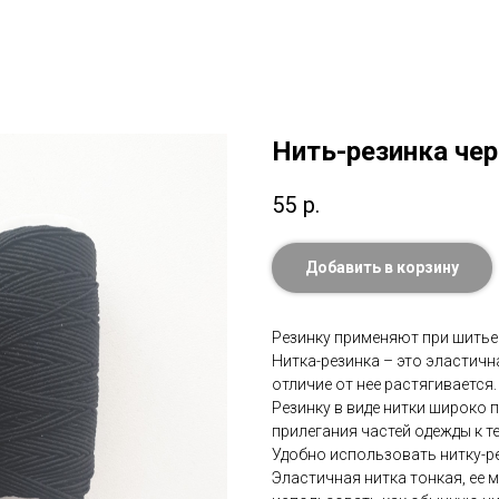
Нить-резинка че
55
р.
Добавить в корзину
Резинку применяют при шитье 
Нитка-резинка – это эластичн
отличие от нее растягивается.
Резинку в виде нитки широко 
прилегания частей одежды к т
Удобно использовать нитку-р
Эластичная нитка тонкая, ее 